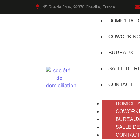
45 Rue de Jouy, 92370 Chaville, France
DOMICILIATI
COWORKIN
BUREAUX
SALLE DE R
CONTACT
DOMICILI
COWORK
BUREAU
SALLE D
CONTACT