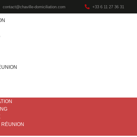
contact@chaville-domiciliation.com
+33 6 11 27 36 31
ON
G
ÉUNION
ATION
ING
X
E RÉUNION