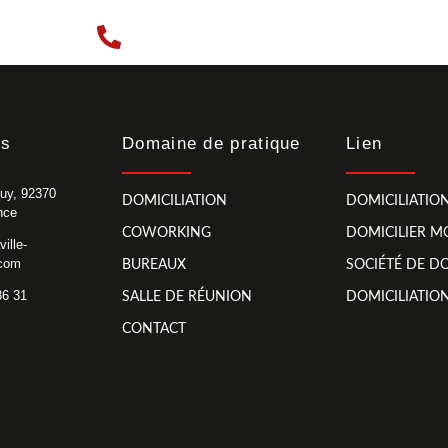
+33 6 11 27 36 31
es
Domaine de pratique
Lien
uy, 92370
DOMICILIATION
DOMICILIATION
nce
COWORKING
DOMICILIER M
ille-
.com
BUREAUX
SOCIÉTÉ DE DO
36 31
SALLE DE RÉUNION
DOMICILIATION
CONTACT