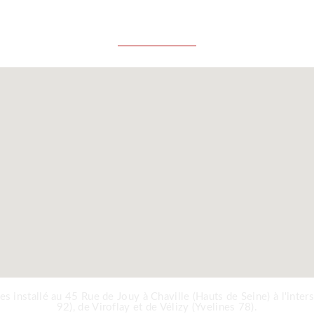
installé au 45 Rue de Jouy à Chaville (Hauts de Seine) à l'interse
92), de Viroflay et de Vélizy (Yvelines 78).